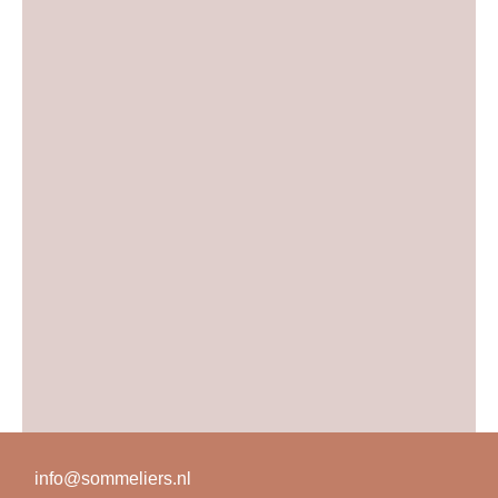
Aangemeld blijven
Wachtwoord vergeten?
info@sommeliers.nl