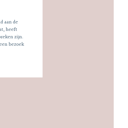
nd aan de
t, heeft
preken zijn.
r een bezoek