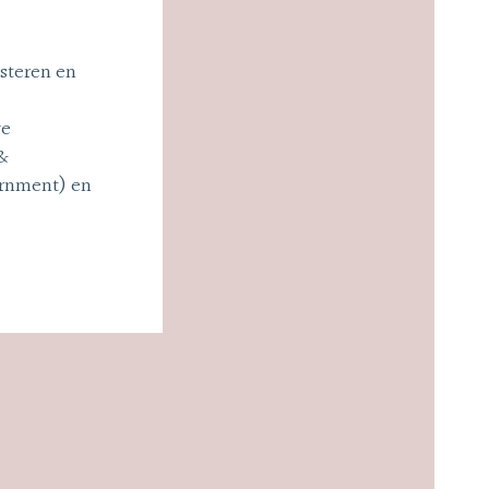
asteren en
we
 &
vernment) en