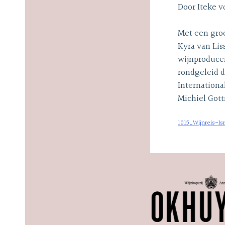
Door Iteke v
Met een groe
Kyra van Li
wijnproducer
rondgeleid 
Internationa
Michiel Got
1015_Wijnreis-Is