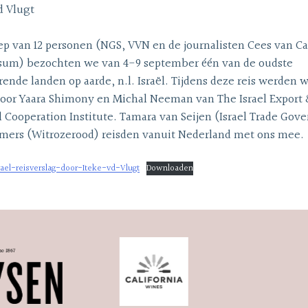
d Vlugt
p van 12 personen (NGS, VVN en de journalisten Cees van C
ssum) bezochten we van 4-9 september één van de oudste
ende landen op aarde, n.l. Israël. Tijdens deze reis werden 
door Yaara Shimony en Michal Neeman van The Israel Export
l Cooperation Institute. Tamara van Seijen (Israel Trade Go
tmers (Witrozerood) reisden vanuit Nederland met ons mee.
rael-reisverslag-door-Iteke-vd-Vlugt
Downloaden